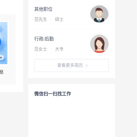
其他职位
范先生
·
硕士
行政/后勤
范女士
·
大专
查看更多简历
息
微信扫一扫找工作