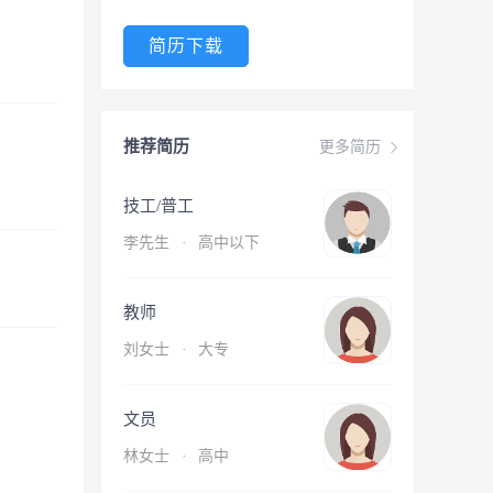
简历下载
推荐简历
更多简历
技工/普工
李先生
·
高中以下
教师
刘女士
·
大专
文员
林女士
·
高中