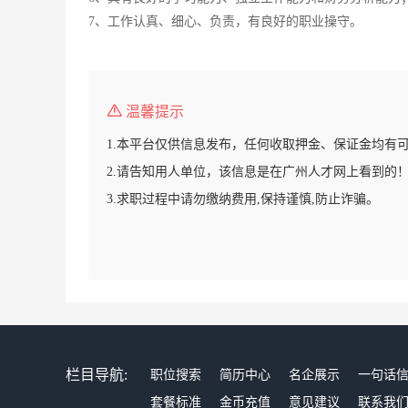
7、工作认真、细心、负责，有良好的职业操守。
温馨提示
1.本平台仅供信息发布，任何收取押金、保证金均有
2.请告知用人单位，该信息是在广州人才网上看到的
3.求职过程中请勿缴纳费用,保持谨慎,防止诈骗。
栏目导航:
职位搜索
简历中心
名企展示
一句话
套餐标准
金币充值
意见建议
联系我